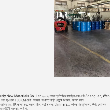
ly New Materials Co., Ltd ২০১২ সালে প্রতিষ্ঠিত হয়েছিল এবং এটি Shaoguan, We
ন. গুয়াংজু থেকে 100KM বেশী. আমরা প্রধানত গাড়ী পেইন্ট উত্পাদন. আমরা ভাল
রৌপ্য রঙ, 1K মুক্তা রঙ, স্বচ্ছ পাতা, কঠোর এবং thinners... আমরা প্রযুক্তিগত উপর ফোকাস
ের পেইন্টই সরবরাহ করি না,