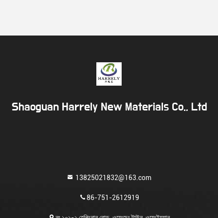
Shaoguan Harrely New Materials Co., Ltd
13825021832@163.com
86-751-2612919
নং ১০১-২ হেপিংনান রোড, ওয়েংচেং টাউন, ওয়েংইয়ুয়ান