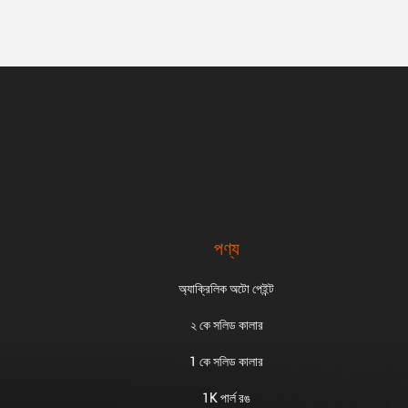
পণ্য
অ্যাক্রিলিক অটো পেইন্ট
২ কে সলিড কালার
1 কে সলিড কালার
1K পার্ল রঙ