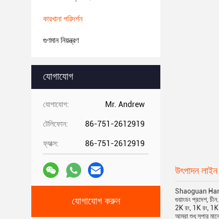
কারখানা পরিদর্শন
গুণমান নিয়ন্ত্রণ
যোগাযোগ
যোগাযোগ:
Mr. Andrew
টেলিফোন:
86-751-2612919
ফ্যাক্স:
86-751-2612919
উৎপাদন লাইন
Shaoguan Harre
গুয়াংডং প্রদেশ, চী
যোগাযোগ করুন
2K রং, 1K রং, 1K 
আমরা শুধু সুপার মান