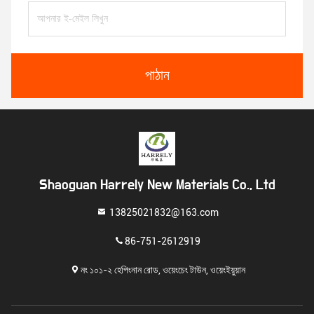
পাঠান
Shaoguan Harrely New Materials Co., Ltd
13825021832@163.com
86-751-2612919
নং ১০১-২ হেপিংনান রোড, ওয়েংচেং টাউন, ওয়েংইয়ুয়ান