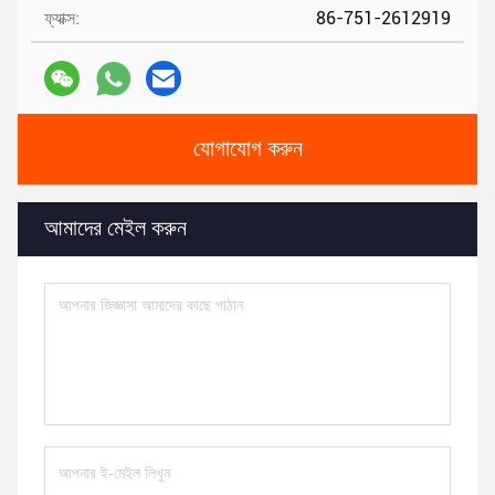
ফ্যাক্স:
86-751-2612919
যোগাযোগ করুন
আমাদের মেইল ​​করুন