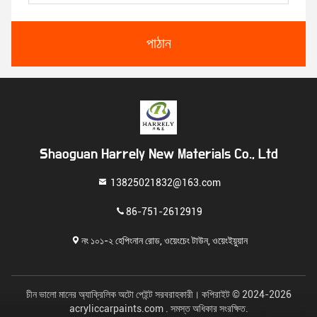
পাঠান
Shaoguan Harrely New Materials Co., Ltd
13825021832@163.com
86-751-2612919
নং ১০১-২ হেপিংনান রোড, ওয়েংচেং টাউন, ওয়েংইয়ুয়ান
চীন ভালো মানের অ্যাক্রিলিক অটো পেইন্ট সরবরাহকারী। কপিরাইট © 2024-2026
acryliccarpaints.com . সমস্ত অধিকার সংরক্ষিত.