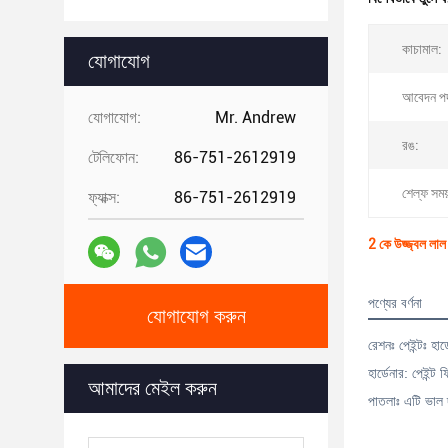
কাচামাল:
যোগাযোগ
আবেদন পদ
যোগাযোগ:
Mr. Andrew
রঙ:
টেলিফোন:
86-751-2612919
শেল্ফ সময
ফ্যাক্স:
86-751-2612919
2 কে উজ্জ্বল লাল প
পণ্যের বর্ণনা
যোগাযোগ করুন
রেশনঃ পেইন্টঃ হা
হার্ডেনার: পেইন্
আমাদের মেইল ​​করুন
পাতলাঃ এটি ভাল দ