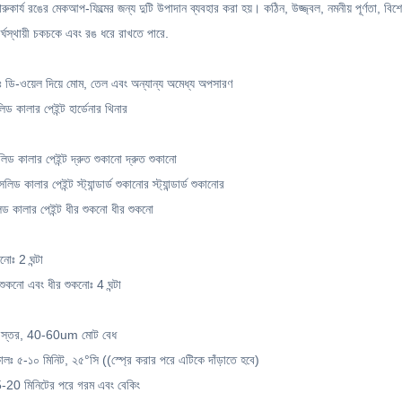
 কারুকার্য রঙের মেকআপ-ফিল্মের জন্য দুটি উপাদান ব্যবহার করা হয়। কঠিন, উজ্জ্বল, নমনীয় পূর্ণতা,
র্ঘস্থায়ী চকচকে এবং রঙ ধরে রাখতে পারে.
রাঃ ডি-ওয়েল দিয়ে মোম, তেল এবং অন্যান্য অমেধ্য অপসারণ
িড কালার পেইন্ট হার্ডেনার থিনার
 কালার পেইন্ট দ্রুত শুকানো দ্রুত শুকানো
ালার পেইন্ট স্ট্যান্ডার্ড শুকানোর স্ট্যান্ডার্ড শুকানোর
কালার পেইন্ট ধীর শুকনো ধীর শুকনো
োঃ 2 ঘন্টা
ড শুকনো এবং ধীর শুকনোঃ 4 ঘন্টা
-3 স্তর, 40-60um মোট বেধ
কালঃ ৫-১০ মিনিট, ২৫°সি ((স্প্রে করার পরে এটিকে দাঁড়াতে হবে)
ঃ 15-20 মিনিটের পরে গরম এবং বেকিং