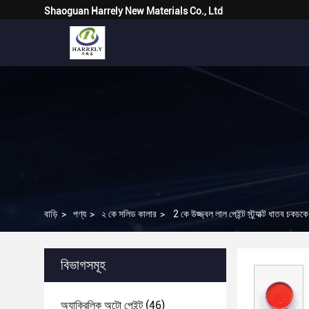
Shaoguan Harrely New Materials Co., Ltd
বাড়ি
>
পণ্য
>
২ কে সলিড কালার
>
2 কে উজ্জ্বল লাল পেইন্ট স্ট্র্যাক্ট ধাতব চকচক
বিভাগসমূহ
অ্যাক্রিলিক অটো পেইন্ট
(46)