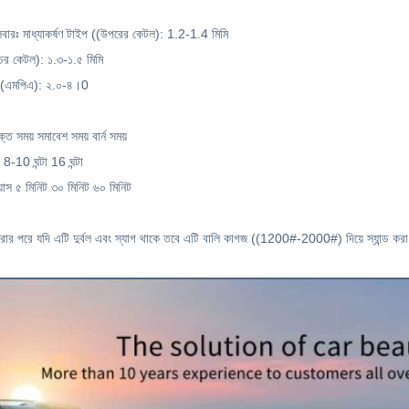
যালিবারঃ মাধ্যাকর্ষণ টাইপ ((উপরের কেটল): 1.2-1.4 মিমি
ের কেটল): ১.৩-১.৫ মিমি
াপ ((এমপিএ): ২.০-৪।0
ক্ত সময় সমাবেশ সময় বার্ন সময়
-10 ঘন্টা 16 ঘন্টা
়াস ৫ মিনিট ৩০ মিনিট ৬০ মিনিট
প্রে করার পরে যদি এটি দুর্বল এবং স্যাগ থাকে তবে এটি বালি কাগজ ((1200#-2000#) দিয়ে স্যান্ড করা 