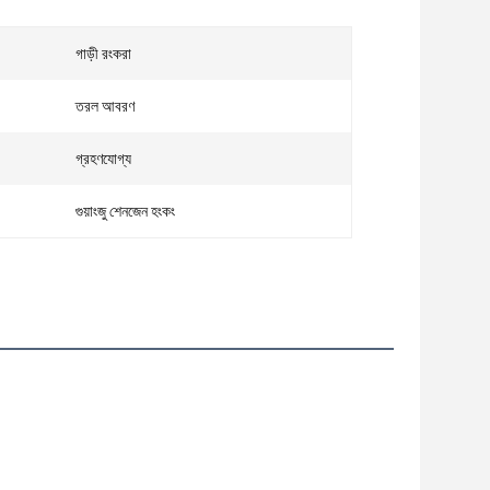
গাড়ী রংকরা
তরল আবরণ
গ্রহণযোগ্য
গুয়াংজু শেনজেন হংকং