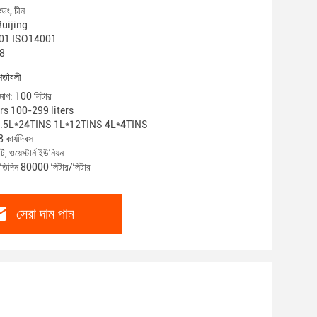
ংডং, চীন
 Ruijing
O9001 ISO14001
08
শর্তাবলী
িমাণ: 100 লিটার
ters 100-299 liters
রণ: 0.5L*24TINS 1L*12TINS 4L*4TINS
 কার্যদিবস
, ওয়েস্টার্ন ইউনিয়ন
্রতিদিন 80000 লিটার/লিটার
সেরা দাম পান