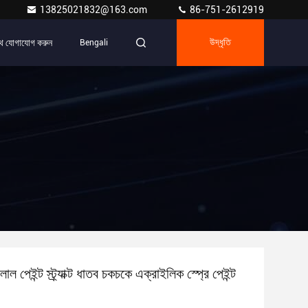
13825021832@163.com
86-751-2612919
ে যোগাযোগ করুন
Bengali
উদ্ধৃতি
াল পেইন্ট স্ট্র্যাক্ট ধাতব চকচকে এক্রাইলিক স্প্রে পেইন্ট