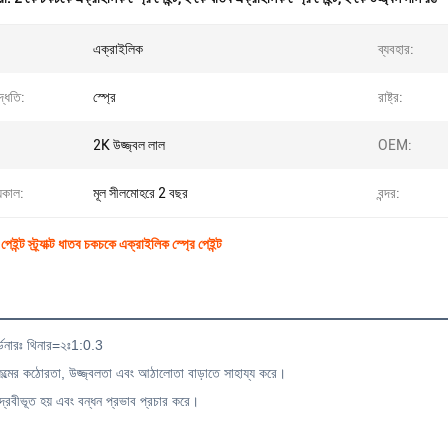
এক্রাইলিক
ব্যবহার:
্ধতি:
স্প্রে
রাষ্ট্র:
2K উজ্জ্বল লাল
OEM:
়কাল:
মূল সীলমোহরে 2 বছর
বন্দর:
েইন্ট স্ট্র্যাক্ট ধাতব চকচকে এক্রাইলিক স্প্রে পেইন্ট
র্ডেনারঃ থিনার=২ঃ1:0.3
ট ফিল্মের কঠোরতা, উজ্জ্বলতা এবং আঠালোতা বাড়াতে সাহায্য করে।
্রবীভূত হয় এবং বন্ধন প্রভাব প্রচার করে।