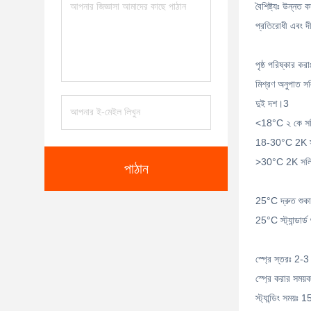
বৈশিষ্ট্যঃ উন্নত
প্রতিরোধী এবং দী
পৃষ্ঠ পরিষ্কার ক
মিশ্রণ অনুপাত সল
দুই দশ।3
<18°C ২ কে সলিড
18-30°C 2K সলিড ক
>30°C 2K সলিড 
পাঠান
25°C দ্রুত শুকান
25°C স্ট্যান্ডার্
স্প্রে স্তরঃ 2
স্প্রে করার সময়
স্ট্যান্ডিং সময়