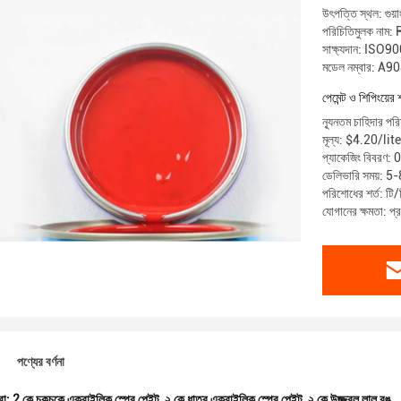
উৎপত্তি স্থল: গুয়া
পরিচিতিমুলক নাম:
সাক্ষ্যদান: IS
মডেল নম্বার: A9
পেমেন্ট ও শিপিংয়ের 
ন্যূনতম চাহিদার পর
মূল্য: $4.20/li
প্যাকেজিং বিব
ডেলিভারি সময়: 5-8
পরিশোধের শর্ত: টি/টি
যোগানের ক্ষমতা: প
পণ্যের বর্ণনা
রা:
2 কে চকচকে এক্রাইলিক স্প্রে পেইন্ট
,
২ কে ধাতব এক্রাইলিক স্প্রে পেইন্ট
,
২ কে উজ্জ্বল লাল রঙ